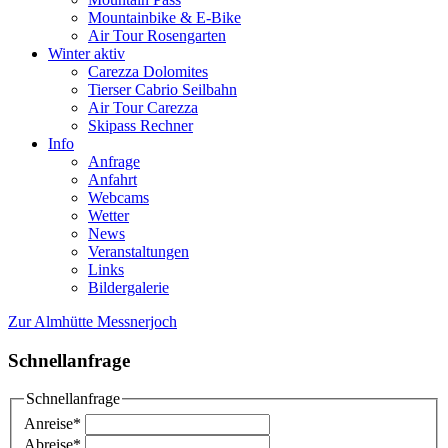
Mountainbike & E-Bike
Air Tour Rosengarten
Winter aktiv
Carezza Dolomites
Tierser Cabrio Seilbahn
Air Tour Carezza
Skipass Rechner
Info
Anfrage
Anfahrt
Webcams
Wetter
News
Veranstaltungen
Links
Bildergalerie
Zur Almhütte Messnerjoch
Schnellanfrage
Schnellanfrage
Anreise
*
Abreise
*