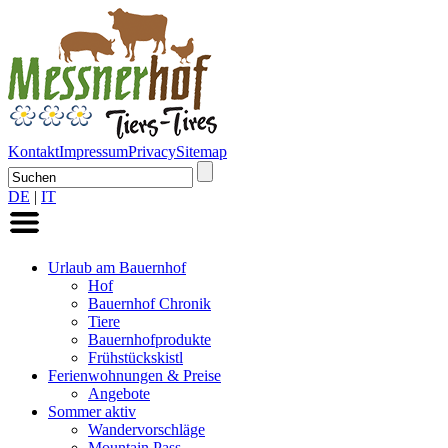
Kontakt
Impressum
Privacy
Sitemap
DE
|
IT
Urlaub am Bauernhof
Hof
Bauernhof Chronik
Tiere
Bauernhofprodukte
Frühstückskistl
Ferienwohnungen & Preise
Angebote
Sommer aktiv
Wandervorschläge
Mountain Pass