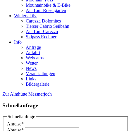
Mountainbike & E-Bike
Air Tour Rosengarten
Winter aktiv
Carezza Dolomites
Tierser Cabrio Seilbahn
Air Tour Carezza
Skipass Rechner
Info
Anfrage
Anfahrt
Webcams
Wetter
News
Veranstaltungen
Links
Bildergalerie
Zur Almhütte Messnerjoch
Schnellanfrage
Schnellanfrage
Anreise
*
Abreise
*