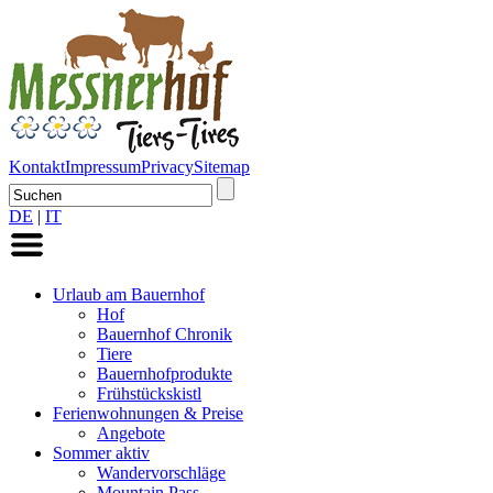
Kontakt
Impressum
Privacy
Sitemap
DE
|
IT
Urlaub am Bauernhof
Hof
Bauernhof Chronik
Tiere
Bauernhofprodukte
Frühstückskistl
Ferienwohnungen & Preise
Angebote
Sommer aktiv
Wandervorschläge
Mountain Pass