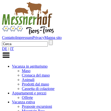
Contatto
Impressum
Privacy
Mappa sito
DE
|
IT
Vacanza in agriturismo
Maso
Cronaca del maso
Animali
Prodotti dal maso
Cassetta di colazione
Appartamenti e prezzi
Offerte
Vacanza estiva
Proposte escursioni
Mountain Pass