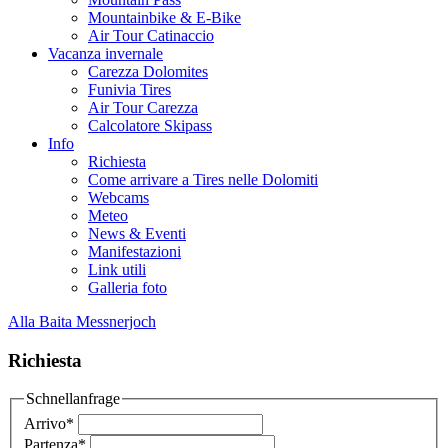
Mountainbike & E-Bike
Air Tour Catinaccio
Vacanza invernale
Carezza Dolomites
Funivia Tires
Air Tour Carezza
Calcolatore Skipass
Info
Richiesta
Come arrivare a Tires nelle Dolomiti
Webcams
Meteo
News & Eventi
Manifestazioni
Link utili
Galleria foto
Alla Baita Messnerjoch
Richiesta
Schnellanfrage
Arrivo
*
Partenza
*