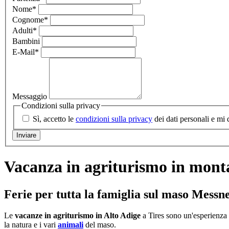
Nome
*
Cognome
*
Adulti
*
Bambini
E-Mail
*
Messaggio
Condizioni sulla privacy
Sì, accetto le
condizioni sulla privacy
dei dati personali e mi 
Vacanza in agriturismo in mont
Ferie per tutta la famiglia sul maso Messn
Le
vacanze in agriturismo in Alto Adige
a Tires sono un'esperienza i
la natura e i vari
animali
del maso.