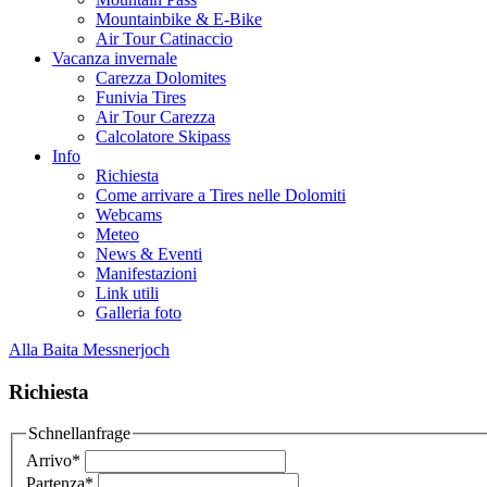
Mountainbike & E-Bike
Air Tour Catinaccio
Vacanza invernale
Carezza Dolomites
Funivia Tires
Air Tour Carezza
Calcolatore Skipass
Info
Richiesta
Come arrivare a Tires nelle Dolomiti
Webcams
Meteo
News & Eventi
Manifestazioni
Link utili
Galleria foto
Alla Baita Messnerjoch
Richiesta
Schnellanfrage
Arrivo
*
Partenza
*