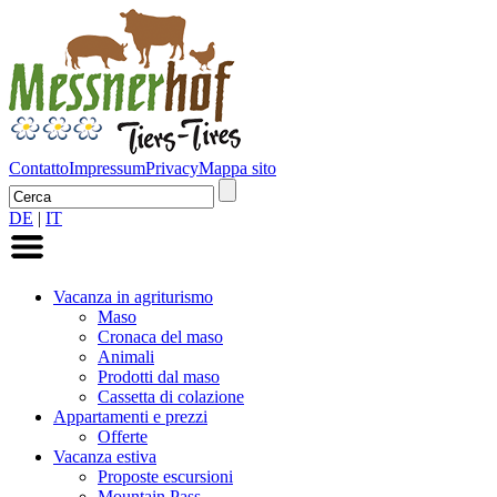
Contatto
Impressum
Privacy
Mappa sito
DE
|
IT
Vacanza in agriturismo
Maso
Cronaca del maso
Animali
Prodotti dal maso
Cassetta di colazione
Appartamenti e prezzi
Offerte
Vacanza estiva
Proposte escursioni
Mountain Pass