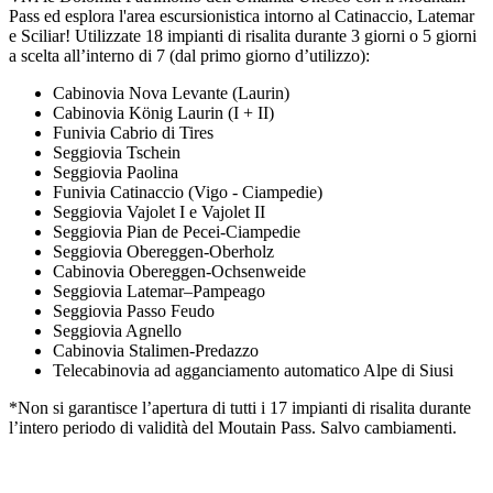
Pass ed esplora l'area escursionistica intorno al Catinaccio, Latemar
e Sciliar! Utilizzate 18 impianti di risalita durante 3 giorni o 5 giorni
a scelta all’interno di 7 (dal primo giorno d’utilizzo):
Cabinovia Nova Levante (Laurin)
Cabinovia König Laurin (I + II)
Funivia Cabrio di Tires
Seggiovia Tschein
Seggiovia Paolina
Funivia Catinaccio (Vigo - Ciampedie)
Seggiovia Vajolet I e Vajolet II
Seggiovia Pian de Pecei-Ciampedie
Seggiovia Obereggen-Oberholz
Cabinovia Obereggen-Ochsenweide
Seggiovia Latemar–Pampeago
Seggiovia Passo Feudo
Seggiovia Agnello
Cabinovia Stalimen-Predazzo
Telecabinovia ad agganciamento automatico Alpe di Siusi
*Non si garantisce l’apertura di tutti i 17 impianti di risalita durante
l’intero periodo di validità del Moutain Pass. Salvo cambiamenti.