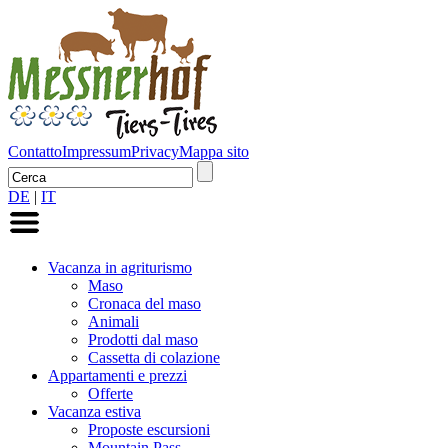
Contatto
Impressum
Privacy
Mappa sito
DE
|
IT
Vacanza in agriturismo
Maso
Cronaca del maso
Animali
Prodotti dal maso
Cassetta di colazione
Appartamenti e prezzi
Offerte
Vacanza estiva
Proposte escursioni
Mountain Pass