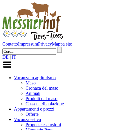
Contatto
Impressum
Privacy
Mappa sito
DE
|
IT
Vacanza in agriturismo
Maso
Cronaca del maso
Animali
Prodotti dal maso
Cassetta di colazione
Appartamenti e prezzi
Offerte
Vacanza estiva
Proposte escursioni
Mountain Pass