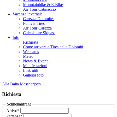
Mountainbike & E-Bike
Air Tour Catinaccio
Vacanza invernale
Carezza Dolomites
Funivia Tires
Air Tour Carezza
Calcolatore Skipass
Info
Richiesta
Come arrivare a Tires nelle Dolomiti
Webcams
Meteo
News & Eventi
Manifestazioni
Link utili
Galleria foto
Alla Baita Messnerjoch
Richiesta
Schnellanfrage
Arrivo
*
Partenza
*