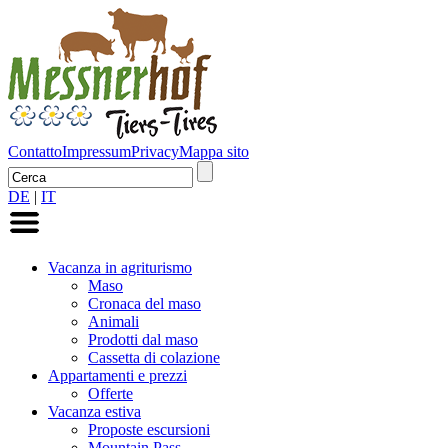
Contatto
Impressum
Privacy
Mappa sito
DE
|
IT
Vacanza in agriturismo
Maso
Cronaca del maso
Animali
Prodotti dal maso
Cassetta di colazione
Appartamenti e prezzi
Offerte
Vacanza estiva
Proposte escursioni
Mountain Pass