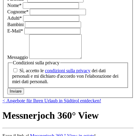
Nome
*
Cognome
*
Adulti
*
Bambini
E-Mail
*
Messaggio
Condizioni sulla privacy
Sì, accetto le
condizioni sulla privacy
dei dati
personali e mi dichiaro d'accordo von l'elaborazione dei
miei dati personali.
< Angebote für Ihren Urlaub in Südtirol entdecken!
Messnerjoch 360° View
Ecco il link al
Messnerjoch 360 ° View in estate
!