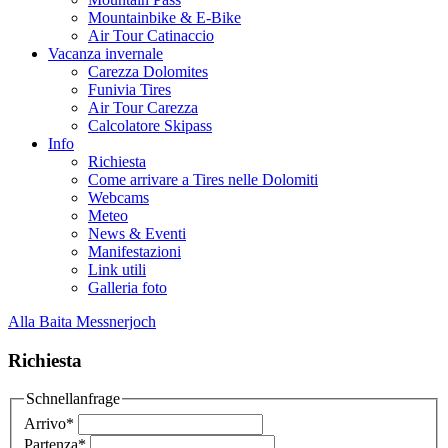
Mountainbike & E-Bike
Air Tour Catinaccio
Vacanza invernale
Carezza Dolomites
Funivia Tires
Air Tour Carezza
Calcolatore Skipass
Info
Richiesta
Come arrivare a Tires nelle Dolomiti
Webcams
Meteo
News & Eventi
Manifestazioni
Link utili
Galleria foto
Alla Baita Messnerjoch
Richiesta
Schnellanfrage
Arrivo
*
Partenza
*