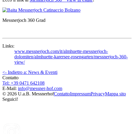
Messnerjoch 360 Grad
Links:
www.messnerjoch.com/it/almhuette-messnerjoch-
dolomiten/almhuette-karersee-rosengarten/messnerjoch-360-
view/
<- Indietro a: News & Eventi
Contatto
Tel: +39 0471 642108
E-Mail:
info@
messner-hof.com
© 2026 U.a.B. Messnerhof
Contatto
Impressum
Privacy
Mappa sito
Seguici!