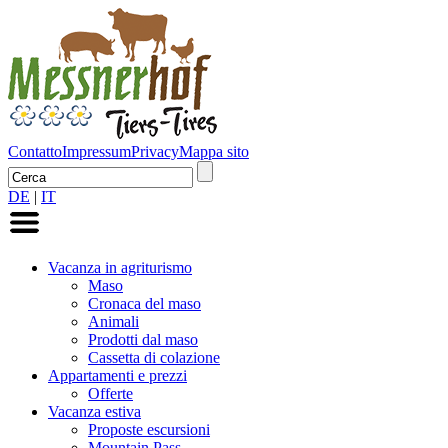
Contatto
Impressum
Privacy
Mappa sito
DE
|
IT
Vacanza in agriturismo
Maso
Cronaca del maso
Animali
Prodotti dal maso
Cassetta di colazione
Appartamenti e prezzi
Offerte
Vacanza estiva
Proposte escursioni
Mountain Pass