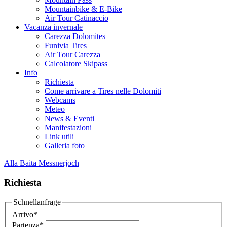
Mountainbike & E-Bike
Air Tour Catinaccio
Vacanza invernale
Carezza Dolomites
Funivia Tires
Air Tour Carezza
Calcolatore Skipass
Info
Richiesta
Come arrivare a Tires nelle Dolomiti
Webcams
Meteo
News & Eventi
Manifestazioni
Link utili
Galleria foto
Alla Baita Messnerjoch
Richiesta
Schnellanfrage
Arrivo
*
Partenza
*