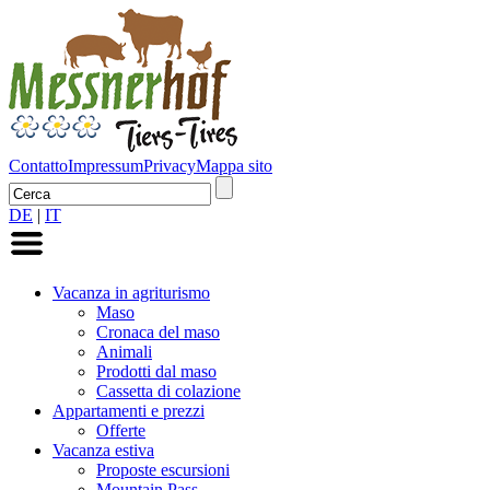
Contatto
Impressum
Privacy
Mappa sito
DE
|
IT
Vacanza in agriturismo
Maso
Cronaca del maso
Animali
Prodotti dal maso
Cassetta di colazione
Appartamenti e prezzi
Offerte
Vacanza estiva
Proposte escursioni
Mountain Pass