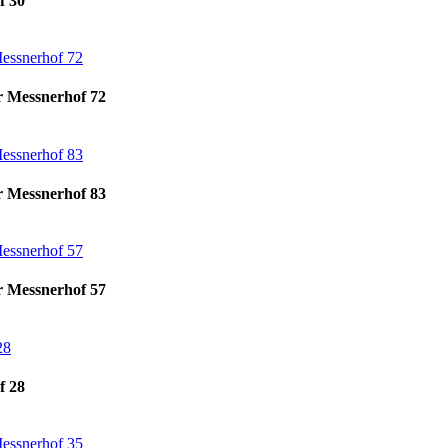
f 30
r Messnerhof 72
r Messnerhof 83
r Messnerhof 57
f 28