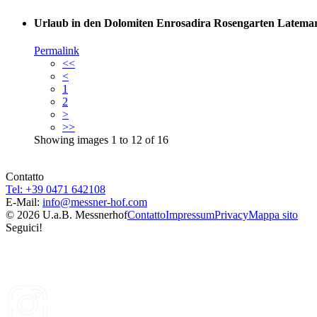
Urlaub in den Dolomiten Enrosadira Rosengarten Latema
Permalink
<<
<
1
2
>
>>
Showing images
1
to
12
of
16
Contatto
Tel: +39 0471 642108
E-Mail:
info@
messner-hof.com
© 2026 U.a.B. Messnerhof
Contatto
Impressum
Privacy
Mappa sito
Seguici!