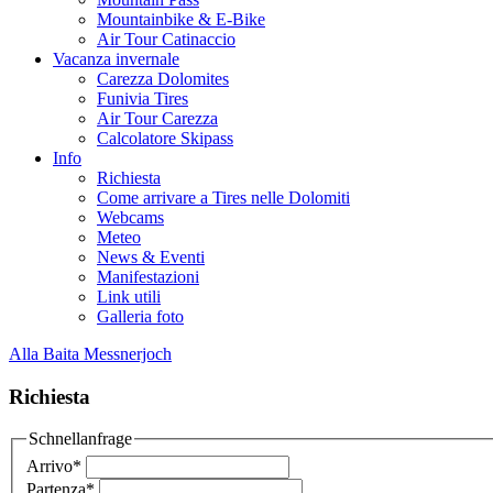
Mountainbike & E-Bike
Air Tour Catinaccio
Vacanza invernale
Carezza Dolomites
Funivia Tires
Air Tour Carezza
Calcolatore Skipass
Info
Richiesta
Come arrivare a Tires nelle Dolomiti
Webcams
Meteo
News & Eventi
Manifestazioni
Link utili
Galleria foto
Alla Baita Messnerjoch
Richiesta
Schnellanfrage
Arrivo
*
Partenza
*