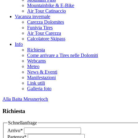
Mountainbike & E-Bike
Air Tour Catinaccio
Vacanza invernale
Carezza Dolomites
Funivia Tires
Air Tour Carezza
Calcolatore Skipass
Info
Richiesta
Come arrivare a Tires nelle Dolomiti
Webcams
Meteo
News & Eventi
Manifestazioni
Link utili
Galleria foto
Alla Baita Messnerjoch
Richiesta
Schnellanfrage
Arrivo
*
Partenza
*