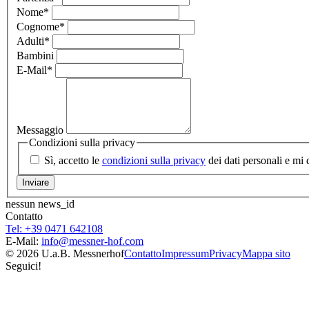
Nome
*
Cognome
*
Adulti
*
Bambini
E-Mail
*
Messaggio
Condizioni sulla privacy
Sì, accetto le
condizioni sulla privacy
dei dati personali e mi 
nessun news_id
Contatto
Tel: +39 0471 642108
E-Mail:
info@
messner-hof.com
© 2026 U.a.B. Messnerhof
Contatto
Impressum
Privacy
Mappa sito
Seguici!