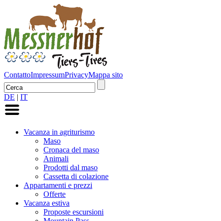
Contatto
Impressum
Privacy
Mappa sito
DE
|
IT
Vacanza in agriturismo
Maso
Cronaca del maso
Animali
Prodotti dal maso
Cassetta di colazione
Appartamenti e prezzi
Offerte
Vacanza estiva
Proposte escursioni
Mountain Pass