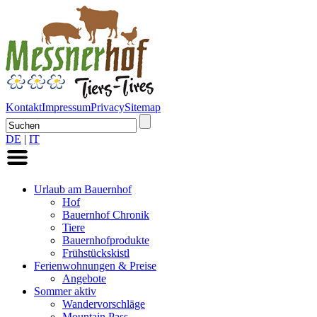
Kontakt
Impressum
Privacy
Sitemap
DE
|
IT
Urlaub am Bauernhof
Hof
Bauernhof Chronik
Tiere
Bauernhofprodukte
Frühstückskistl
Ferienwohnungen & Preise
Angebote
Sommer aktiv
Wandervorschläge
Mountain Pass