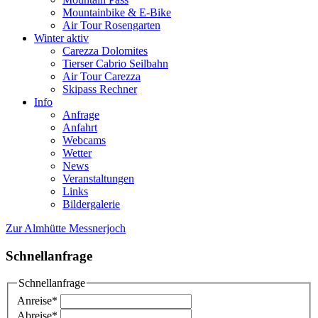
Mountainbike & E-Bike
Air Tour Rosengarten
Winter aktiv
Carezza Dolomites
Tierser Cabrio Seilbahn
Air Tour Carezza
Skipass Rechner
Info
Anfrage
Anfahrt
Webcams
Wetter
News
Veranstaltungen
Links
Bildergalerie
Zur Almhütte Messnerjoch
Schnellanfrage
Schnellanfrage
Anreise
*
Abreise
*