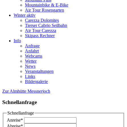
Mountainbike & E-Bike
Air Tour Rosengarten
Winter aktiv
Carezza Dolomites
Tierser Cabrio Seilbahn
Air Tour Carezza
Skipass Rechner
Info
Anfrage
Anfahrt
Webcams
Wetter
News
Veranstaltungen
Links
Bildergalerie
Zur Almhütte Messnerjoch
Schnellanfrage
Schnellanfrage
Anreise
*
Abreise
*