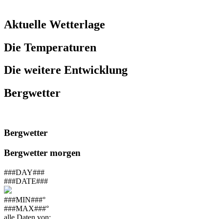
Aktuelle Wetterlage
Die Temperaturen
Die weitere Entwicklung
Bergwetter
Bergwetter
Bergwetter morgen
###DAY###
###DATE###
###MIN###°
###MAX###°
alle Daten von: