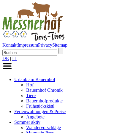
Kontakt
Impressum
Privacy
Sitemap
DE
|
IT
Urlaub am Bauernhof
Hof
Bauernhof Chronik
Tiere
Bauernhofprodukte
Frühstückskistl
Ferienwohnungen & Preise
Angebote
Sommer aktiv
Wandervorschläge
Mountain Pass