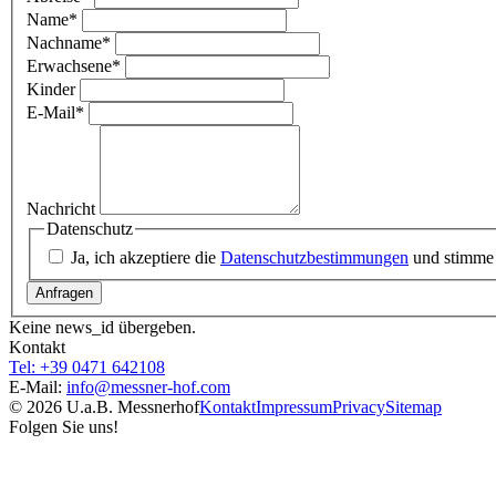
Name
*
Nachname
*
Erwachsene
*
Kinder
E-Mail
*
Nachricht
Datenschutz
Ja, ich akzeptiere die
Datenschutzbestimmungen
und stimme 
Keine news_id übergeben.
Kontakt
Tel: +39 0471 642108
E-Mail:
info@
messner-hof.com
© 2026 U.a.B. Messnerhof
Kontakt
Impressum
Privacy
Sitemap
Folgen Sie uns!