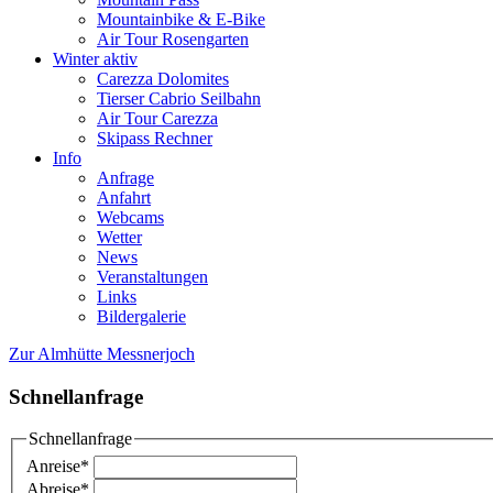
Mountainbike & E-Bike
Air Tour Rosengarten
Winter aktiv
Carezza Dolomites
Tierser Cabrio Seilbahn
Air Tour Carezza
Skipass Rechner
Info
Anfrage
Anfahrt
Webcams
Wetter
News
Veranstaltungen
Links
Bildergalerie
Zur Almhütte Messnerjoch
Schnellanfrage
Schnellanfrage
Anreise
*
Abreise
*