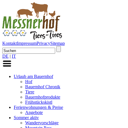
Kontakt
Impressum
Privacy
Sitemap
DE
|
IT
Urlaub am Bauernhof
Hof
Bauernhof Chronik
Tiere
Bauernhofprodukte
Frühstückskistl
Ferienwohnungen & Preise
Angebote
Sommer aktiv
Wandervorschläge
Mountain Pass