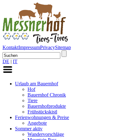
Kontakt
Impressum
Privacy
Sitemap
DE
|
IT
Urlaub am Bauernhof
Hof
Bauernhof Chronik
Tiere
Bauernhofprodukte
Frühstückskistl
Ferienwohnungen & Preise
Angebote
Sommer aktiv
Wandervorschläge
Mountain Pass