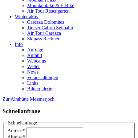
Mountainbike & E-Bike
Air Tour Rosengarten
Winter aktiv
Carezza Dolomites
Tierser Cabrio Seilbahn
Air Tour Carezza
Skipass Rechner
Info
Anfrage
Anfahrt
Webcams
Wetter
News
Veranstaltungen
Links
Bildergalerie
Zur Almhütte Messnerjoch
Schnellanfrage
Schnellanfrage
Anreise
*
Abreise
*