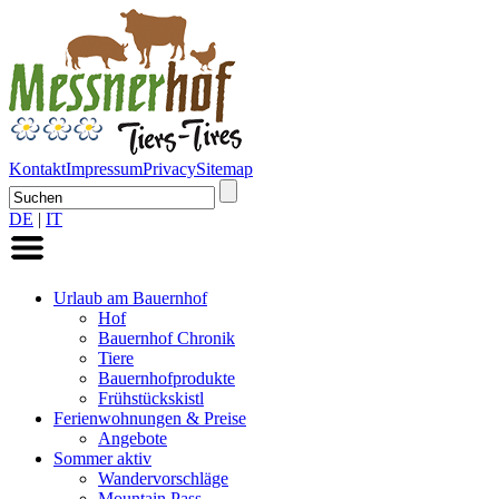
Kontakt
Impressum
Privacy
Sitemap
DE
|
IT
Urlaub am Bauernhof
Hof
Bauernhof Chronik
Tiere
Bauernhofprodukte
Frühstückskistl
Ferienwohnungen & Preise
Angebote
Sommer aktiv
Wandervorschläge
Mountain Pass