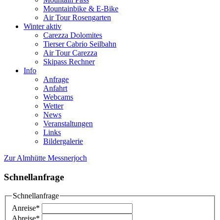
Mountainbike & E-Bike
Air Tour Rosengarten
Winter aktiv
Carezza Dolomites
Tierser Cabrio Seilbahn
Air Tour Carezza
Skipass Rechner
Info
Anfrage
Anfahrt
Webcams
Wetter
News
Veranstaltungen
Links
Bildergalerie
Zur Almhütte Messnerjoch
Schnellanfrage
Schnellanfrage
Anreise
*
Abreise
*