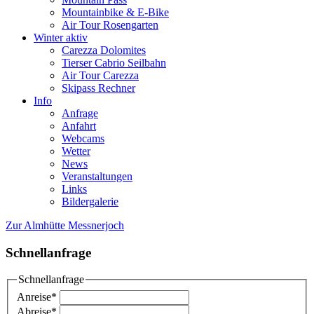
Mountainbike & E-Bike
Air Tour Rosengarten
Winter aktiv
Carezza Dolomites
Tierser Cabrio Seilbahn
Air Tour Carezza
Skipass Rechner
Info
Anfrage
Anfahrt
Webcams
Wetter
News
Veranstaltungen
Links
Bildergalerie
Zur Almhütte Messnerjoch
Schnellanfrage
Schnellanfrage
Anreise
*
Abreise
*