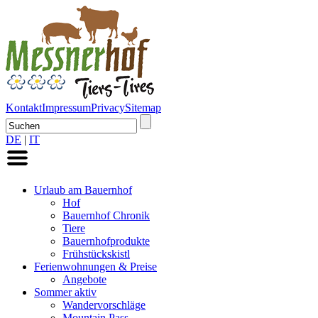
Kontakt
Impressum
Privacy
Sitemap
DE
|
IT
Urlaub am Bauernhof
Hof
Bauernhof Chronik
Tiere
Bauernhofprodukte
Frühstückskistl
Ferienwohnungen & Preise
Angebote
Sommer aktiv
Wandervorschläge
Mountain Pass