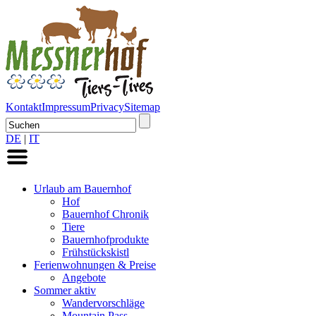
Kontakt
Impressum
Privacy
Sitemap
DE
|
IT
Urlaub am Bauernhof
Hof
Bauernhof Chronik
Tiere
Bauernhofprodukte
Frühstückskistl
Ferienwohnungen & Preise
Angebote
Sommer aktiv
Wandervorschläge
Mountain Pass