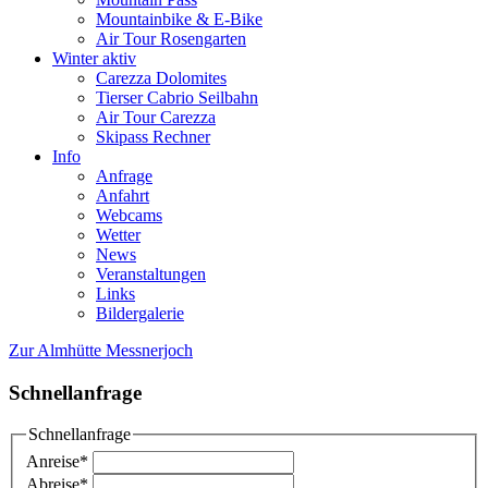
Mountainbike & E-Bike
Air Tour Rosengarten
Winter aktiv
Carezza Dolomites
Tierser Cabrio Seilbahn
Air Tour Carezza
Skipass Rechner
Info
Anfrage
Anfahrt
Webcams
Wetter
News
Veranstaltungen
Links
Bildergalerie
Zur Almhütte Messnerjoch
Schnellanfrage
Schnellanfrage
Anreise
*
Abreise
*