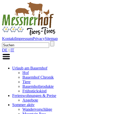
Kontakt
Impressum
Privacy
Sitemap
DE
|
IT
Urlaub am Bauernhof
Hof
Bauernhof Chronik
Tiere
Bauernhofprodukte
Frühstückskistl
Ferienwohnungen & Preise
Angebote
Sommer aktiv
Wandervorschläge
Mountain Pass