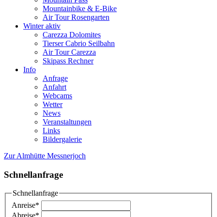
Mountainbike & E-Bike
Air Tour Rosengarten
Winter aktiv
Carezza Dolomites
Tierser Cabrio Seilbahn
Air Tour Carezza
Skipass Rechner
Info
Anfrage
Anfahrt
Webcams
Wetter
News
Veranstaltungen
Links
Bildergalerie
Zur Almhütte Messnerjoch
Schnellanfrage
Schnellanfrage
Anreise
*
Abreise
*