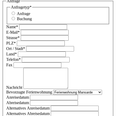
Anfrage
Anfragetyp
*
Anfrage
Buchung
Name
*
E-Mail
*
Strasse
*
PLZ
*
Ort / Stadt
*
Land
*
Telefon
*
Fax
Nachricht
Bevorzugte Ferienwohnung
Anreisedatum
Abreisedatum
Alternatives Anreisedatum
Alternatives Abreisedatum