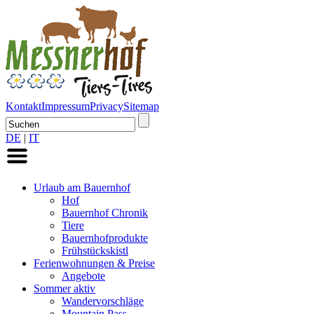
Kontakt
Impressum
Privacy
Sitemap
DE
|
IT
Urlaub am Bauernhof
Hof
Bauernhof Chronik
Tiere
Bauernhofprodukte
Frühstückskistl
Ferienwohnungen & Preise
Angebote
Sommer aktiv
Wandervorschläge
Mountain Pass