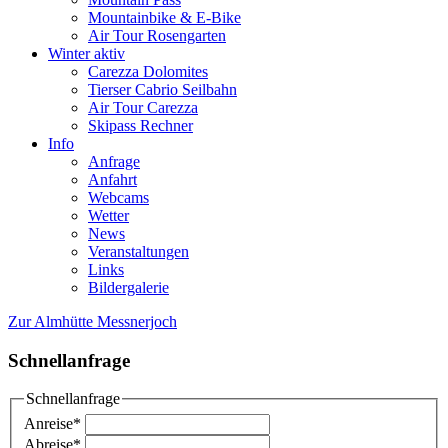
Mountainbike & E-Bike
Air Tour Rosengarten
Winter aktiv
Carezza Dolomites
Tierser Cabrio Seilbahn
Air Tour Carezza
Skipass Rechner
Info
Anfrage
Anfahrt
Webcams
Wetter
News
Veranstaltungen
Links
Bildergalerie
Zur Almhütte Messnerjoch
Schnellanfrage
Schnellanfrage
Anreise
*
Abreise
*